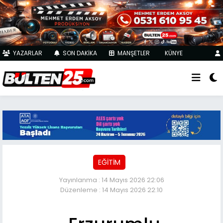
YAZARLAR
SON DAKİKA
MANŞETLER
KÜNYE
EĞİTİM
Yayınlanma : 14 Mayıs 2026 22:06
Düzenleme : 14 Mayıs 2026 22:10