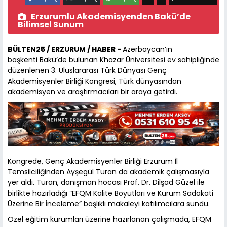
Erzurumlu Akademisyenden Bakü’de
Bilimsel Sunum
BÜLTEN25 / ERZURUM / HABER -
Azerbaycan’ın
başkenti Bakü’de bulunan Khazar Üniversitesi ev sahipliğinde
düzenlenen 3. Uluslararası Türk Dünyası Genç
Akademisyenler Birliği Kongresi, Türk dünyasından
akademisyen ve araştırmacıları bir araya getirdi.
Kongrede, Genç Akademisyenler Birliği Erzurum İl
Temsilciliğinden Ayşegül Turan da akademik çalışmasıyla
yer aldı. Turan, danışman hocası Prof. Dr. Dilşad Güzel ile
birlikte hazırladığı “EFQM Kalite Boyutları ve Kurum Sadakati
Üzerine Bir İnceleme” başlıklı makaleyi katılımcılara sundu.
Özel eğitim kurumları üzerine hazırlanan çalışmada, EFQM