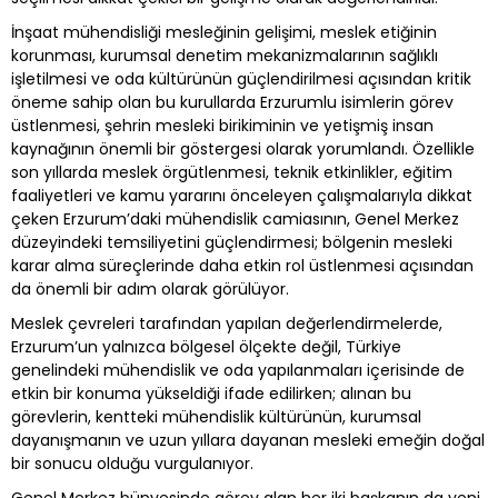
İnşaat mühendisliği mesleğinin gelişimi, meslek etiğinin
korunması, kurumsal denetim mekanizmalarının sağlıklı
işletilmesi ve oda kültürünün güçlendirilmesi açısından kritik
öneme sahip olan bu kurullarda Erzurumlu isimlerin görev
üstlenmesi, şehrin mesleki birikiminin ve yetişmiş insan
kaynağının önemli bir göstergesi olarak yorumlandı. Özellikle
son yıllarda meslek örgütlenmesi, teknik etkinlikler, eğitim
faaliyetleri ve kamu yararını önceleyen çalışmalarıyla dikkat
çeken Erzurum’daki mühendislik camiasının, Genel Merkez
düzeyindeki temsiliyetini güçlendirmesi; bölgenin mesleki
karar alma süreçlerinde daha etkin rol üstlenmesi açısından
da önemli bir adım olarak görülüyor.
Meslek çevreleri tarafından yapılan değerlendirmelerde,
Erzurum’un yalnızca bölgesel ölçekte değil, Türkiye
genelindeki mühendislik ve oda yapılanmaları içerisinde de
etkin bir konuma yükseldiği ifade edilirken; alınan bu
görevlerin, kentteki mühendislik kültürünün, kurumsal
dayanışmanın ve uzun yıllara dayanan mesleki emeğin doğal
bir sonucu olduğu vurgulanıyor.
Genel Merkez bünyesinde görev alan her iki başkanın da yeni