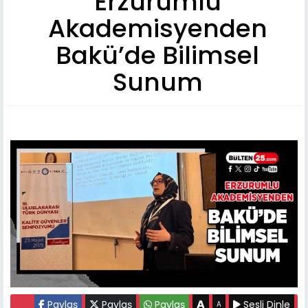
Erzurumlu
Akademisyenden
Bakü’de Bilimsel
Sunum
A
Paylaş
Paylaş
Paylaş
Sesli Dinle
A