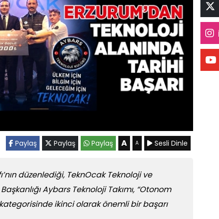
A
Paylaş
Paylaş
Paylaş
Sesli Dinle
A
fı’nın düzenlediği, TeknOcak Teknoloji ve
l Başkanlığı Aybars Teknoloji Takımı, “Otonom
” kategorisinde ikinci olarak önemli bir başarı