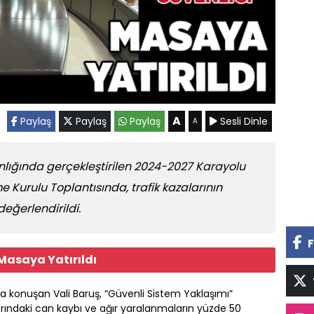
A
Paylaş
Paylaş
Paylaş
Sesli Dinle
A
nlığında gerçekleştirilen 2024-2027 Karayolu
tme Kurulu Toplantısında, trafik kazalarının
eğerlendirildi.
F
Masaya Yatırıldı
a konuşan Vali Baruş, “Güvenli Sistem Yaklaşımı”
arındaki can kaybı ve ağır yaralanmaların yüzde 50