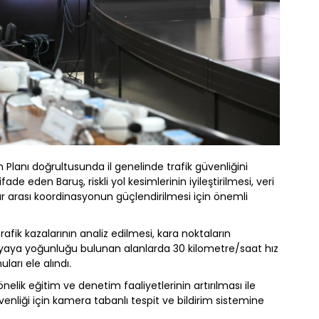
Planı doğrultusunda il genelinde trafik güvenliğini
de eden Baruş, riskli yol kesimlerinin iyileştirilmesi, veri
ar arası koordinasyonun güçlendirilmesi için önemli
afik kazalarının analiz edilmesi, kara noktaların
e yaya yoğunluğu bulunan alanlarda 30 kilometre/saat hız
ları ele alındı.
önelik eğitim ve denetim faaliyetlerinin artırılması ile
enliği için kamera tabanlı tespit ve bildirim sistemine