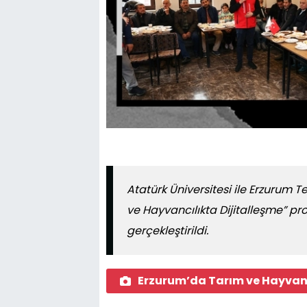
Atatürk Üniversitesi ile Erzurum T
ve Hayvancılıkta Dijitalleşme” pr
gerçekleştirildi.
Erzurum’da Tarım ve Hayvanc