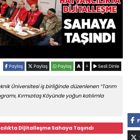
A
Paylaş
Paylaş
Paylaş
Sesli Dinle
A
eknik Üniversitesi iş birliğinde düzenlenen “Tarım
ogramı, Kırmızıtaş Köyünde yoğun katılımla
F
ılıkta Dijitalleşme Sahaya Taşındı