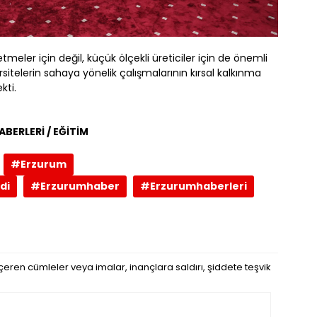
letmeler için değil, küçük ölçekli üreticiler için de önemli
itelerin sahaya yönelik çalışmalarının kırsal kalkınma
kti.
BERLERİ / EĞİTİM
#Erzurum
di
#Erzurumhaber
#Erzurumhaberleri
eren cümleler veya imalar, inançlara saldırı, şiddete teşvik