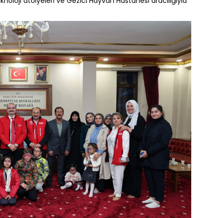
eknoloji atölyeleri ve Gezici Hayvan Hastanesi aracılığıyla