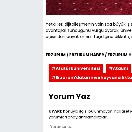
Yetkililer, dijitalleşmenin yalnızca büyük iş
avantajlar sunduğunu vurgulayarak, ünivers
açısından büyük önem taşıdığına dikkat çe
ERZURUM / ERZURUM HABER / ERZURUM HA
#Atatürküniversitesi
#Atauni
#Erzurum’datarımvehayvancılıkta
Yorum Yaz
UYARI:
Konuyla ilgisi bulunmayan, hakaret iç
yorumları onaylanmamaktadır.