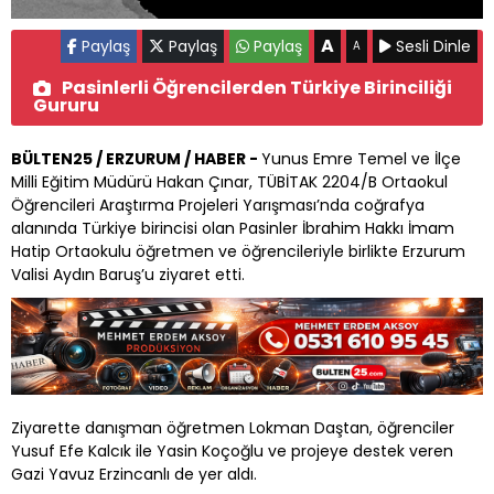
A
Paylaş
Paylaş
Paylaş
Sesli Dinle
A
Pasinlerli Öğrencilerden Türkiye Birinciliği
Gururu
BÜLTEN25 / ERZURUM / HABER -
Yunus Emre Temel ve İlçe
Milli Eğitim Müdürü Hakan Çınar, TÜBİTAK 2204/B Ortaokul
Öğrencileri Araştırma Projeleri Yarışması’nda coğrafya
alanında Türkiye birincisi olan Pasinler İbrahim Hakkı İmam
Hatip Ortaokulu öğretmen ve öğrencileriyle birlikte Erzurum
Valisi Aydın Baruş’u ziyaret etti.
Ziyarette danışman öğretmen Lokman Daştan, öğrenciler
Yusuf Efe Kalcık ile Yasin Koçoğlu ve projeye destek veren
Gazi Yavuz Erzincanlı de yer aldı.