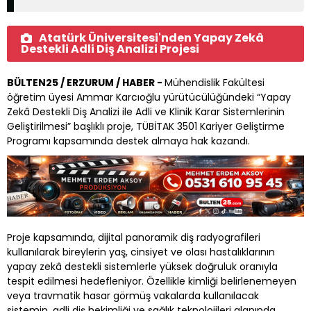
Atatürk Üniversitesi'nden Yapay Zekâ
Destekli Adli Diş Analizi Projesi
BÜLTEN25 / ERZURUM / HABER -
Mühendislik Fakültesi
öğretim üyesi Ammar Karcıoğlu yürütücülüğündeki “Yapay
Zekâ Destekli Diş Analizi ile Adli ve Klinik Karar Sistemlerinin
Geliştirilmesi” başlıklı proje, TÜBİTAK 3501 Kariyer Geliştirme
Programı kapsamında destek almaya hak kazandı.
Proje kapsamında, dijital panoramik diş radyografileri
kullanılarak bireylerin yaş, cinsiyet ve olası hastalıklarının
yapay zekâ destekli sistemlerle yüksek doğruluk oranıyla
tespit edilmesi hedefleniyor. Özellikle kimliği belirlenemeyen
veya travmatik hasar görmüş vakalarda kullanılacak
sistemin, adli diş hekimliği ve sağlık teknolojileri alanında