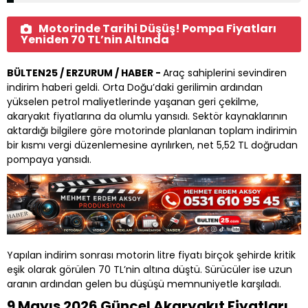
Motorinde Tarihi Düşüş! Pompa Fiyatları
Yeniden 70 TL’nin Altında
BÜLTEN25 / ERZURUM / HABER -
Araç sahiplerini sevindiren
indirim haberi geldi. Orta Doğu’daki gerilimin ardından
yükselen petrol maliyetlerinde yaşanan geri çekilme,
akaryakıt fiyatlarına da olumlu yansıdı. Sektör kaynaklarının
aktardığı bilgilere göre motorinde planlanan toplam indirimin
bir kısmı vergi düzenlemesine ayrılırken, net 5,52 TL doğrudan
pompaya yansıdı.
Yapılan indirim sonrası motorin litre fiyatı birçok şehirde kritik
eşik olarak görülen 70 TL’nin altına düştü. Sürücüler ise uzun
aranın ardından gelen bu düşüşü memnuniyetle karşıladı.
9 Mayıs 2026 Güncel Akaryakıt Fiyatları