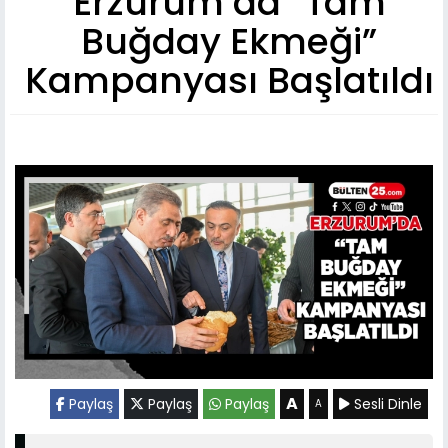
Erzurum’da “Tam
Buğday Ekmeği”
Kampanyası Başlatıldı
A
Paylaş
Paylaş
Paylaş
Sesli Dinle
A