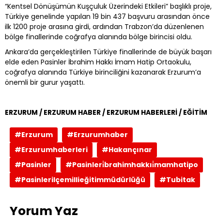
“Kentsel Dönüşümün Kuşçuluk Üzerindeki Etkileri” başlıklı proje,
Türkiye genelinde yapılan 19 bin 437 başvuru arasından önce
ilk 1200 proje arasına girdi, ardından Trabzon’da düzenlenen
bölge finallerinde coğrafya alanında bölge birincisi oldu.
Ankara’da gerçekleştirilen Türkiye finallerinde de büyük başarı
elde eden Pasinler İbrahim Hakkı İmam Hatip Ortaokulu,
coğrafya alanında Türkiye birinciliğini kazanarak Erzurum’a
önemli bir gurur yaşattı.
ERZURUM / ERZURUM HABER / ERZURUM HABERLERİ / EĞİTİM
#Erzurum
#Erzurumhaber
#Erzurumhaberleri
#Hakançınar
#Pasinler
#Pasinleri̇brahimhakkıi̇mamhatipo
#Pasinlerilçemillieğitimmüdürlüğü
#Tubitak
Yorum Yaz