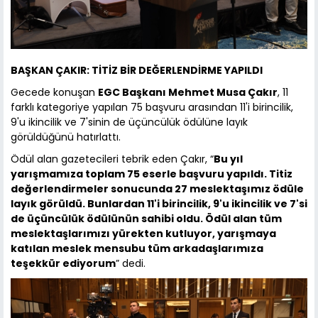
BAŞKAN ÇAKIR: TİTİZ BİR DEĞERLENDİRME YAPILDI
Gecede konuşan
EGC Başkanı Mehmet Musa Çakır
, 11
farklı kategoriye yapılan 75 başvuru arasından 11'i birincilik,
9'u ikincilik ve 7'sinin de üçüncülük ödülüne layık
görüldüğünü hatırlattı.
Ödül alan gazetecileri tebrik eden Çakır, “
Bu yıl
yarışmamıza toplam 75 eserle başvuru yapıldı. Titiz
değerlendirmeler sonucunda 27 meslektaşımız ödüle
layık görüldü. Bunlardan 11'i birincilik, 9'u ikincilik ve 7'si
de üçüncülük ödülünün sahibi oldu. Ödül alan tüm
meslektaşlarımızı yürekten kutluyor, yarışmaya
katılan meslek mensubu tüm arkadaşlarımıza
teşekkür ediyorum
” dedi.