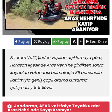
A
Paylaş
Paylaş
Paylaş
Sesli Dinle
A
Erzurum Valiliğinden yapılan açıklamaya göre,
Horasan ilçesinde Aras Nehri'ne girdikten sonra
kaybolan vatandaşı bulmak için 89 personelin
katılımıyla geniş çaplı arama kurtarma
çalışması yürütülüyor.
Jandarma, AFAD ve İtfaiye Teyakkuzda:
Aras Nehri'nde Kayıp Aranıyor