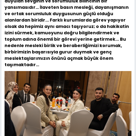
duyulan sevginin ve sorumluluk bilincinin bir
yansımasıdır… İlaveten basın mesleği, dayanışmanın
ve ortak sorumluluk duygusunun güçlü olduğu
alanlardan biridir... Farklı kurumlarda görev yapıyor
olsak da hepimiz aynı amacı taşıyoruz; o da hakikatin
izini sürmek, kamuoyunu doğru bilgilendirmek ve
toplum adına önemli bir görevi yerine getirmek... Bu
nedenle mesleki birlik ve beraberliğimizi korumak,
birbirimizin başarısıyla gurur duymak ve genç
meslektaşlarımızın önünü açmak büyük önem
taşımaktadır…