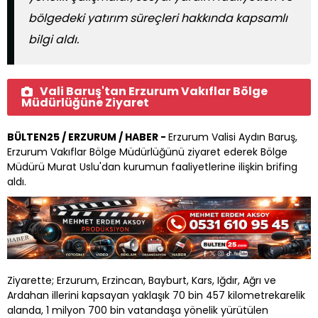
bölgedeki yatırım süreçleri hakkında kapsamlı
bilgi aldı.
Vali Baruş'tan Erzurum Vakıflar Bölge
Müdürlüğüne Ziyaret
BÜLTEN25 / ERZURUM / HABER -
Erzurum Valisi Aydın Baruş,
Erzurum Vakıflar Bölge Müdürlüğünü ziyaret ederek Bölge
Müdürü Murat Uslu'dan kurumun faaliyetlerine ilişkin brifing
aldı.
Ziyarette; Erzurum, Erzincan, Bayburt, Kars, Iğdır, Ağrı ve
Ardahan illerini kapsayan yaklaşık 70 bin 457 kilometrekarelik
alanda, 1 milyon 700 bin vatandaşa yönelik yürütülen