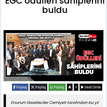
EGC ödülleri sahiplerini
buldu
A
Paylaş
Paylaş
Paylaş
Sesli Dinle
A
Erzurum Gazeteciler Cemiyeti tarafından bu yıl