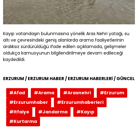
Kayıp vatandaşın bulunmasına yönelik Aras Nehri yatağı, su
altı ve çevresindeki geniş alanlarda arama faaliyetlerinin
aralıksız sürdürüldüğü ifade edilen açıklamada, gelişmeler
oldukça kamuoyunun bilgilendirilmeye devam edileceği
kaydedildi.
ERZURUM / ERZURUM HABER / ERZURUM HABERLERİ / GÜNCEL
#Afad
#Arama
#Arasnehri
#Erzurum
#Erzurumhaber
#Erzurumhaberleri
#Itfaiye
#Jandarma
#Kayıp
#Kurtarma