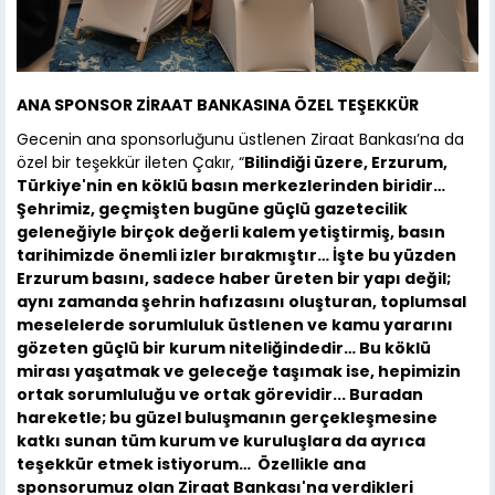
ANA SPONSOR ZİRAAT BANKASINA ÖZEL TEŞEKKÜR
Gecenin ana sponsorluğunu üstlenen Ziraat Bankası’na da
özel bir teşekkür ileten Çakır, “
Bilindiği üzere, Erzurum,
Türkiye'nin en köklü basın merkezlerinden biridir…
Şehrimiz, geçmişten bugüne güçlü gazetecilik
geleneğiyle birçok değerli kalem yetiştirmiş, basın
tarihimizde önemli izler bırakmıştır… İşte bu yüzden
Erzurum basını, sadece haber üreten bir yapı değil;
aynı zamanda şehrin hafızasını oluşturan, toplumsal
meselelerde sorumluluk üstlenen ve kamu yararını
gözeten güçlü bir kurum niteliğindedir… Bu köklü
mirası yaşatmak ve geleceğe taşımak ise, hepimizin
ortak sorumluluğu ve ortak görevidir... Buradan
hareketle; bu güzel buluşmanın gerçekleşmesine
katkı sunan tüm kurum ve kuruluşlara da ayrıca
teşekkür etmek istiyorum… Özellikle ana
sponsorumuz olan Ziraat Bankası'na verdikleri