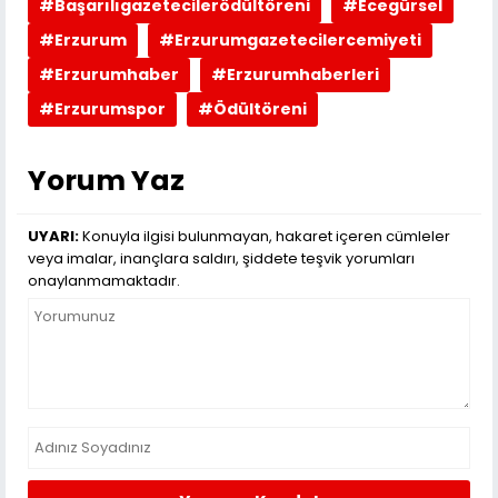
#Başarılıgazetecilerödültöreni
#Ecegürsel
#Erzurum
#Erzurumgazetecilercemiyeti
#Erzurumhaber
#Erzurumhaberleri
#Erzurumspor
#Ödültöreni
Yorum Yaz
UYARI:
Konuyla ilgisi bulunmayan, hakaret içeren cümleler
veya imalar, inançlara saldırı, şiddete teşvik yorumları
onaylanmamaktadır.