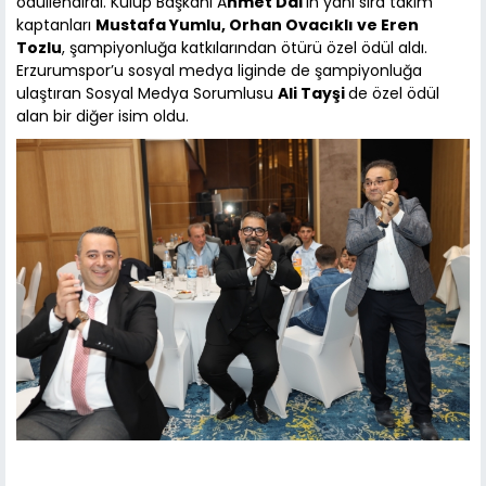
ödüllendirdi. Kulüp Başkanı A
hmet Dal
’ın yanı sıra takım
kaptanları
Mustafa Yumlu, Orhan Ovacıklı ve Eren
Tozlu
, şampiyonluğa katkılarından ötürü özel ödül aldı.
Erzurumspor’u sosyal medya liginde de şampiyonluğa
ulaştıran Sosyal Medya Sorumlusu
Ali Tayşi
de özel ödül
alan bir diğer isim oldu.