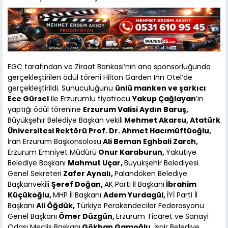
EGC tarafından ve Ziraat Bankası’nın ana sponsorluğunda
gerçekleştirilen ödül töreni Hilton Garden Inn Otel’de
gerçekleştirildi. Sunuculuğunu
ünlü manken ve şarkıcı
Ece Gürsel
ile Erzurumlu tiyatrocu
Yakup Çağlayan
’ın
yaptığı ödül törenine
Erzurum Valisi Aydın Baruş,
Büyükşehir Belediye Başkan vekili
Mehmet Akarsu, Atatürk
Üniversitesi Rektörü Prof. Dr. Ahmet Hacımüftüoğlu,
İran Erzurum Başkonsolosu
Ali Beman Eghbali Zarch,
Erzurum Emniyet Müdürü
Onur Karaburun,
Yakutiye
Belediye Başkanı
Mahmut Uçar,
Büyükşehir Belediyesi
Genel Sekreteri
Zafer Aynalı,
Palandöken Belediye
Başkanvekili
Şeref Doğan,
AK Parti İl Başkanı
İbrahim
Küçükoğlu,
MHP İl Başkanı
Adem Yurdagül,
İYİ Parti İl
Başkanı
Ali Öğdük,
Türkiye Perakendeciler Federasyonu
Genel Başkanı
Ömer Düzgün,
Erzurum Ticaret ve Sanayi
Odası Meclis Başkanı
Gökhan Gamoğlu,
İspir Belediye