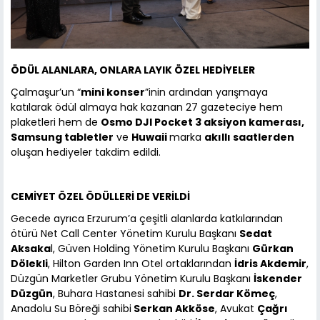
ÖDÜL ALANLARA, ONLARA LAYIK ÖZEL HEDİYELER
Çalmaşur’un “
mini konser
”inin ardından yarışmaya
katılarak ödül almaya hak kazanan 27 gazeteciye hem
plaketleri hem de
Osmo DJI Pocket 3 aksiyon kamerası,
Samsung tabletler
ve
Huwaii
marka
akıllı saatlerden
oluşan hediyeler takdim edildi.
CEMİYET ÖZEL ÖDÜLLERİ DE VERİLDİ
Gecede ayrıca Erzurum’a çeşitli alanlarda katkılarından
ötürü Net Call Center Yönetim Kurulu Başkanı
Sedat
Aksaka
l, Güven Holding Yönetim Kurulu Başkanı
Gürkan
Dölekli
, Hilton Garden Inn Otel ortaklarından
İdris Akdemir
,
Düzgün Marketler Grubu Yönetim Kurulu Başkanı
İskender
Düzgün
, Buhara Hastanesi sahibi
Dr. Serdar Kömeç
,
Anadolu Su Böreği sahibi
Serkan Akköse
, Avukat
Çağrı