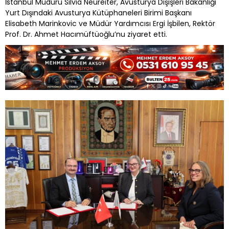
İstanbul Müdürü Silvia Neureiter, Avusturya Dışişleri Bakanlığı
Yurt Dışındaki Avusturya Kütüphaneleri Birimi Başkanı
Elisabeth Marinkovic ve Müdür Yardımcısı Ergi İşbilen, Rektör
Prof. Dr. Ahmet Hacımüftüoğlu’nu ziyaret etti.