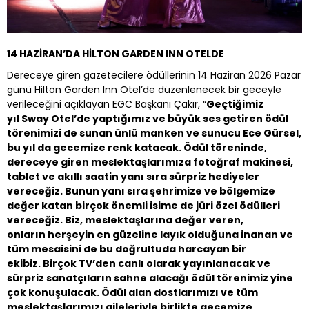
14 HAZİRAN’DA HİLTON GARDEN INN OTELDE
Dereceye giren gazetecilere ödüllerinin 14 Haziran 2026 Pazar
günü Hilton Garden Inn Otel’de düzenlenecek bir geceyle
verileceğini açıklayan EGC Başkanı Çakır, “
Geçtiğimiz
yıl Sway Otel’de yaptığımız ve büyük ses getiren ödül
törenimizi de sunan ünlü manken ve sunucu Ece Gürsel,
bu yıl da gecemize renk katacak. Ödül töreninde,
dereceye giren meslektaşlarımıza fotoğraf makinesi,
tablet ve akıllı saatin yanı sıra sürpriz hediyeler
vereceğiz. Bunun yanı sıra şehrimize ve bölgemize
değer katan birçok önemli isime de jüri özel ödülleri
vereceğiz. Biz, meslektaşlarına değer veren,
onların herşeyin en güzeline layık olduğuna inanan ve
tüm mesaisini de bu doğrultuda harcayan bir
ekibiz. Birçok TV’den canlı olarak yayınlanacak ve
sürpriz sanatçıların sahne alacağı ödül törenimiz yine
çok konuşulacak. Ödül alan dostlarımızı ve tüm
meslektaşlarımızı aileleriyle birlikte gecemize