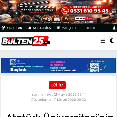
YAZARLAR
SON DAKİKA
MANŞETLER
KÜNYE
EĞİTİM
Yayınlanma : 21 Mayıs 2026 09:14
Düzenleme : 21 Mayıs 2026 09:23