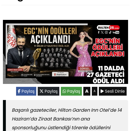
A
Paylaş
Paylaş
Paylaş
Sesli Dinle
A
Başarılı gazeteciler, Hilton Garden Inn Otel’de 14
Haziran’da Ziraat Bankası’nın ana
sponsorluğunu üstlendiği törenle ödüllerini