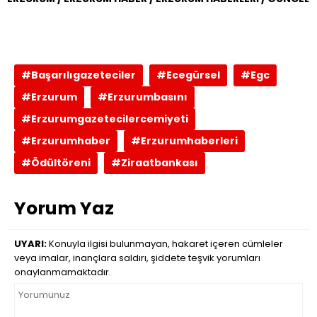
#Başarılıgazeteciler
#Ecegürsel
#Egc
#Erzurum
#Erzurumbasını
#Erzurumgazetecilercemiyeti
#Erzurumhaber
#Erzurumhaberleri
#Ödültöreni
#Ziraatbankası
Yorum Yaz
UYARI:
Konuyla ilgisi bulunmayan, hakaret içeren cümleler
veya imalar, inançlara saldırı, şiddete teşvik yorumları
onaylanmamaktadır.