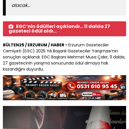
alacak…
EGC’nin ödülleri açıklandı… 11 dalda 27
gazeteci ödül aldı…
BÜLTEN25 / ERZURUM / HABER -
Erzurum Gazeteciler
Cemiyeti (EGC) 2025 Yılı Başarılı Gazeteciler Yarışması’nın
sonuçları açıklandı. EGC Başkanı Mehmet Musa Çakır, 11 dalda,
27 gazetecinin yarışma sonucunda ödül almaya hak
kazandığını duyurdu.