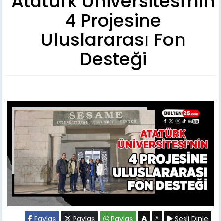
Atatürk Üniversitesi'nin
4 Projesine
Uluslararası Fon
Desteği
A
Paylaş
Paylaş
Paylaş
Sesli Dinle
A