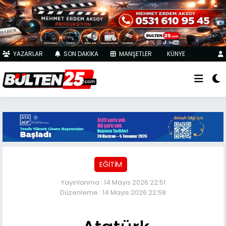
YAZARLAR
SON DAKİKA
MANŞETLER
KÜNYE
EĞİTİM
Yayınlanma : 14 Mayıs 2026 22:51
Düzenleme : 14 Mayıs 2026 22:58