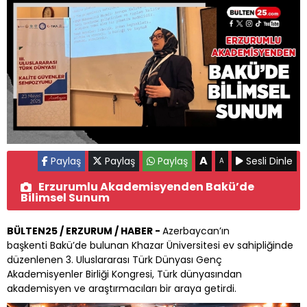
A
Paylaş
Paylaş
Paylaş
Sesli Dinle
A
Erzurumlu Akademisyenden Bakü’de
Bilimsel Sunum
BÜLTEN25 / ERZURUM / HABER -
Azerbaycan’ın
başkenti Bakü’de bulunan Khazar Üniversitesi ev sahipliğinde
düzenlenen 3. Uluslararası Türk Dünyası Genç
Akademisyenler Birliği Kongresi, Türk dünyasından
akademisyen ve araştırmacıları bir araya getirdi.