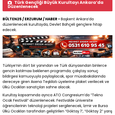
Türk Gençliği Büyük Kurultayı Ankara’da
Düzenlenecek
BÜLTEN25 / ERZURUM / HABER -
Başkent Ankara’da
düzenlenecek kurultayda, Devlet Bahçeli gençlere hitap
edecek.
Türkiye’nin dört bir yanından ve Türk dünyasından binlerce
gencin katılması beklenen programda; çalıştay sonuç
bildirgesi kamuoyuyla paylaşılacak, spor müsabakalarında
dereceye giren Asena Teşkilatı üyelerine plaket verilecek ve
Ülkü Ocakları sanatçıları sahne alacak.
Kurultay kapsamında ayrıca ATO Congresium’da “Tekno
Ocak Festivali” düzenlenecek. Festivalde üniversite
öğrencilerinin teknoloji projeleri sergilenecek, İzmir ve Bursa
Ülkü Ocakları tarafından geliştirilen “Göktay 1”, “Göktay 2” yarış