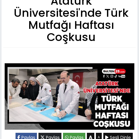
Atatürk
Üniversitesi'nde Türk
Mutfağı Haftası
Coşkusu
A
Paylaş
Paylaş
Paylaş
Sesli Dinle
A