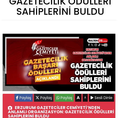
GAZETECİLİK ÖDÜLLERİ
SAHİPLERİNİ BULDU
A
Paylaş
Paylaş
Paylaş
Sesli Dinle
A
ERZURUM GAZETECİLER CEMİYETİ’NDEN
ANLAMLI ORGANİZASYON: GAZETECİLİK ÖDÜLLERİ
SAHİPLERİNİ BULDU