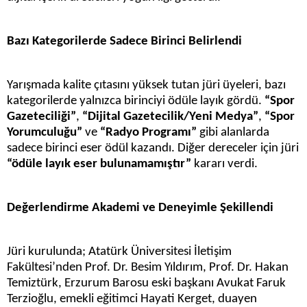
Bazı Kategorilerde Sadece Birinci Belirlendi
Yarışmada kalite çıtasını yüksek tutan jüri üyeleri, bazı
kategorilerde yalnızca birinciyi ödüle layık gördü.
“Spor
Gazeteciliği”
,
“Dijital Gazetecilik/Yeni Medya”
,
“Spor
Yorumculuğu”
ve
“Radyo Programı”
gibi alanlarda
sadece birinci eser ödül kazandı. Diğer dereceler için jüri
“ödüle layık eser bulunamamıştır”
kararı verdi.
Değerlendirme Akademi ve Deneyimle Şekillendi
Jüri kurulunda; Atatürk Üniversitesi İletişim
Fakültesi’nden Prof. Dr. Besim Yıldırım, Prof. Dr. Hakan
Temiztürk, Erzurum Barosu eski başkanı Avukat Faruk
Terzioğlu, emekli eğitimci Hayati Kerget, duayen