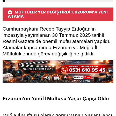
MÜFTÜLER YER DEĞİŞTİRDİ: ERZURUM’A YENİ
ATAMA
Cumhurbaşkanı Recep Tayyip Erdoğan'ın
imzasıyla yayımlanan 30 Temmuz 2025 tarihli
Resmi Gazete’de önemli müftü atamaları yapıldı.
Atamalar kapsamında Erzurum ve Muğla İl
Müftülüklerinde görev değişikliğine gidildi.
Erzurum’un Yeni İl Müftüsü Yaşar Çapçı Oldu
Muğla İl Müftüsü olarak görev yapan Yaşar Çapçı,