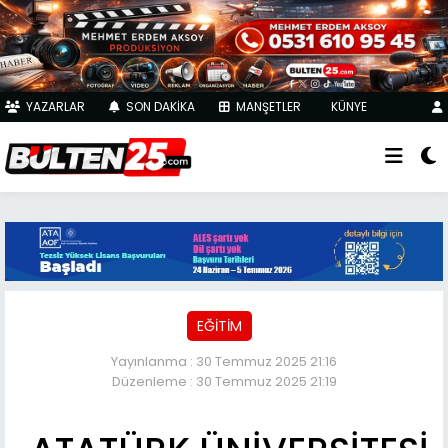
YAZARLAR
SON DAKİKA
MANŞETLER
KÜNYE
EĞİTİM
Yayınlanma : 30 Temmuz 2025 21:16
Düzenleme : 30 Temmuz 2025 21:19