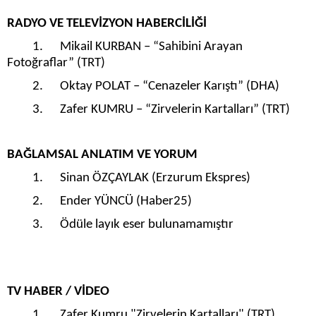
RADYO VE TELEVİZYON HABERCİLİĞİ
1. Mikail KURBAN – “Sahibini Arayan
Fotoğraflar” (TRT)
2. Oktay POLAT – “Cenazeler Karıştı” (DHA)
3. Zafer KUMRU – “Zirvelerin Kartalları” (TRT)
BAĞLAMSAL ANLATIM VE YORUM
1. Sinan ÖZÇAYLAK (Erzurum Ekspres)
2. Ender YÜNCÜ (Haber25)
3. Ödüle layık eser bulunamamıştır
TV HABER / VİDEO
1. Zafer Kumru "Zirvelerin Kartalları" (TRT)