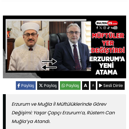
A
Paylaş
Paylaş
Paylaş
Sesli Dinle
A
Erzurum ve Muğla İl Müftülüklerinde Görev
Değişimi: Yaşar Çapçı Erzurum’a, Rüstem Can
Muğla’ya Atandı.