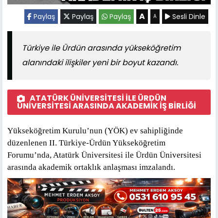
A
Paylaş
Paylaş
Paylaş
Sesli Dinle
A
Türkiye ile Ürdün arasında yükseköğretim
alanındaki ilişkiler yeni bir boyut kazandı.
ATATÜRK ÜNİVERSİTESİ İLE ÜRDÜN
ÜNİVERSİTESİ ARASINDA AKADEMİK İŞ BİRLİĞİ
Yükseköğretim Kurulu’nun (YÖK) ev sahipliğinde
düzenlenen II. Türkiye-Ürdün Yükseköğretim
Forumu’nda, Atatürk Üniversitesi ile Ürdün Üniversitesi
arasında akademik ortaklık anlaşması imzalandı.